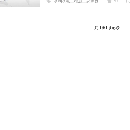
水利水电工程施工总承包
99
共
1
页
1
条记录