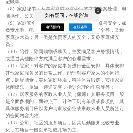
记账等；
（8）家庭秘书：从事家庭或家庭企业的文书档案处理、电
x
如有疑问，在线咨询
脑操作、公关事务、汽车驾驶等；
（9）家庭安全员：一类是负责家庭器物的维修与安全，如
电话预约
在线咨询
负责水电、电器、电脑、住宅的维修服务与安全等，又称
家庭技术员；另一类是负责家人的安全，又称家庭保安
员；
（10）陪伴：陪同购物或聊天，主要满足客户舒缓情绪，
或通过其他陪伴方式满足客户的心理需求；
（11）管家：对客户的家庭事务进行全面安排，具体安排
其他家庭服务员的日常工作。能针对客户家人的不同特
点，调配膳食，美化家庭环境，科学体育锻炼，安排家庭
休闲娱乐、旅游，迎送宾客，指导合理的作息等等；
（12）居家服务的家政从业人员（保姆）其服务项目一般
是全面多项的，而钟点工、计件工则有单项或多项的，其
具体服务项目应以客户与家政企业或家政从业人员所签订
的合同内容为准。
（13）公司、社区的服务项目，因其后勤服务比较专业
化，其项目一般以单项或几项为主。