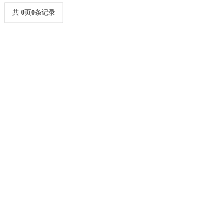
共
0
页
0
条记录