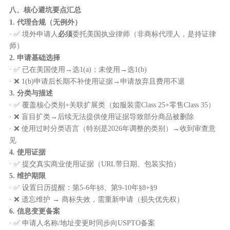
八、核心避坑要点汇总
1. 代理合规（无例外）
· ✅ 境外申请人
必须
委托美国执业律师（非商标代理人，是持证律
师）
2. 申请基础选择
· ✅ 已在美国使用→选1(a)；未使用→选1(b)
· ❌ 1(b)申请后长期不补使用证据→申请放弃且费用不退
3. 分类与描述
· ✅ 覆盖核心类别+关联扩展类（如服装需Class 25+零售Class 35）
· ❌ 盲目扩类→后续无法提供使用证据导致部分商品被删除
· ❌ 使用过时分类语言（特别是2026年调整的类别）→收到审查意
见
4. 使用证据
· ✅ 提交真实商业使用证据（URL带日期、包装实拍）
5. 维护期限
· ✅ 设置日历提醒：第5-6年§8、第9-10年§8+§9
· ❌ 遗忘维护 → 商标失效，需重新申请（损失优先权）
6. 信息变更备案
· ✅ 申请人名称/地址变更时同步向USPTO备案