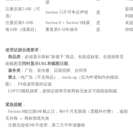
据
注册后第5-6年（可
获得
Section 15不可争议声明
是
选）
利
注册后第9-10年
Section 8 + Section 9续展
是
未
每10年（续展后）
重复第9-10年操作
是
持
使用证据合规要求
：
·
商品类
：必须显示商标"附着于"商品、包装或标签。在线销售页
面截图需
同时显示URL和截图日期
。
·
服务类
：广告、宣传册、店面招牌、合同等
·
禁止
：纯广告（不含商品）、mock-up（仅为申请制作的模拟
图）、PS痕迹明显的证据
· USPTO随机抽查，虚假证据将导致商标无效且可能面临制裁
紧急提醒
：
· Section 8错过第6年截止日，有6个月宽展期（需额外付费），逾期
无补救 → 商标彻底失效
· 注册后连续3年不使用，第三方可申请撤销