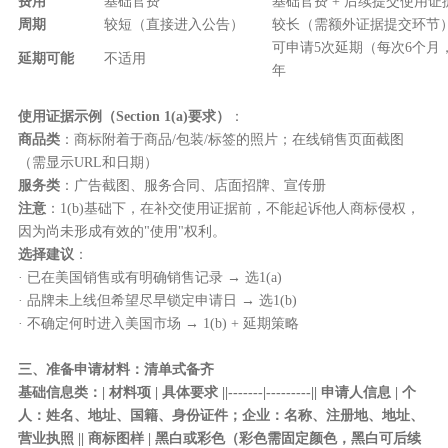
费用
基础官费
基础官费 + 后续提交使用证
周期
较短（直接进入公告）
较长（需额外证据提交环节
可申请5次延期（每次6个月
延期可能
不适用
年
使用证据示例（Section 1(a)要求）
：
商品类
：商标附着于商品/包装/标签的照片；在线销售页面截图
（需显示URL和日期）
服务类
：广告截图、服务合同、店面招牌、宣传册
注意
：1(b)基础下，在补交使用证据前，不能起诉他人商标侵权，
因为尚未形成有效的"使用"权利。
选择建议
：
· 已在美国销售或有明确销售记录 → 选1(a)
· 品牌未上线但希望尽早锁定申请日 → 选1(b)
· 不确定何时进入美国市场 → 1(b) + 延期策略
三、准备申请材料：清单式备齐
基础信息类
：| 材料项 | 具体要求 ||-------|---------|| 申请人信息 | 个
人：姓名、地址、国籍、身份证件；企业：名称、注册地、地址、
营业执照 || 商标图样 | 黑白或彩色（彩色需固定颜色，黑白可后续