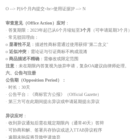
O --> P[6个月内提交<br>使用证据]P --> N
审查意见（Office Action）应对
：
· 答复期限：2023年起已从6个月缩短至
3个月
（可申请延期3个月）
· 常见驳回理由：
o
显著性不足
：描述性商标需通过使用获得"第二含义"
o
近似冲突
：需论证与引证商标不构成混淆
o
商品描述不精确
：需修改或限定范围
注意
：未在期限内答复视为放弃申请，复杂OA建议由律师处理。
六、公告与注册
公告期（Opposition Period）
：
· 时长：30天
· 公告平台：《商标官方公报》（Official Gazette）
· 第三方可在此期间提出异议或申请延期提出异议
异议应对
：
· 收到异议通知后需在规定期限内（通常40天）答辩
· 可协商和解、签署共存协议或进入TTAB异议程序
· 逾期未响应将导致申请放弃