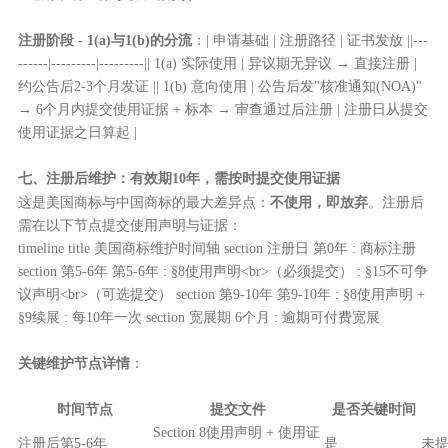
注册阶段 - 1(a)与1(b)的分流
：| 申请基础 | 注册路径 | 证书发放 ||---
------|---------|---------|| 1(a) 实际使用 | 异议期无异议 → 直接注册 |
约公告后2-3个月发证 || 1(b) 意向使用 | 公告后发"核准通知(NOA)"
→ 6个月内提交使用证据 + 标本 → 审查通过后注册 | 注册日从提交
使用证据之日算起 |
七、注册后维护：有效期10年，需按时提交使用证据
这是美国商标与中国商标的最大差异点：
不使用，即放弃
。注册后
需在以下节点提交使用声明与证据：
timeline title 美国商标维护时间轴 section 注册日 第0年 : 商标注册
section 第5-6年 第5-6年 : §8使用声明<br>（必须提交） : §15不可争
议声明<br>（可选提交） section 第9-10年 第9-10年 : §8使用声明 +
§9续展 : 每10年一次 section 宽展期 6个月 : 逾期可付费宽展
关键维护节点详情
：
时间节点
提交文件
是否关键时间
Section 8使用声明 + 使用证
注册后第5-6年
是
未