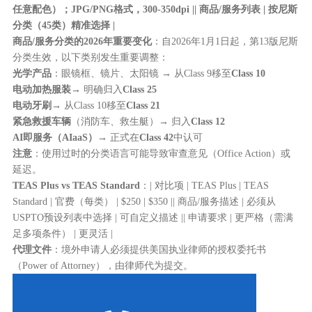
任意配色）；JPG/PNG格式，300-350dpi || 商品/服务列表 | 按尼斯
分类（45类）精准选择 |
商品/服务分类的2026年重要变化
：自2026年1月1日起，第13版尼斯
分类生效，以下类别发生重要调整：
光学产品
：眼镜框、镜片、太阳镜 → 从Class 9移至
Class 10
电动加热服装
→ 明确归入
Class 25
电动牙刷
→ 从Class 10移至
Class 21
紧急救援车辆
（消防车、救生艇）→ 归入
Class 12
AI即服务（AIaaS）
→ 正式在
Class 42
中认可
注意
：使用过时的分类语言可能导致审查意见（Office Action）或
延迟。
TEAS Plus vs TEAS Standard
：| 对比项 | TEAS Plus | TEAS
Standard | 官费（每类） | $250 | $350 || 商品/服务描述 | 必须从
USPTO预设列表中选择 | 可自定义描述 || 申请要求 | 更严格（需满
足多项条件） | 更灵活 |
代理文件
：境外申请人必须提供美国执业律师的授权委托书
（Power of Attorney），由律师代为提交。