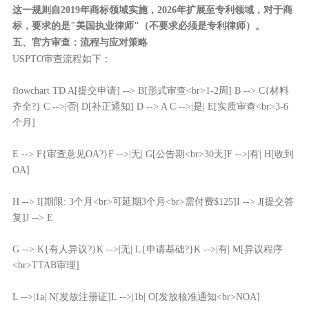
这一规则自2019年商标领域实施，2026年扩展至专利领域，对于商
标，要求的是"美国执业律师"（不要求必须是专利律师）。
五、官方审查：流程与应对策略
USPTO审查流程如下：
flowchart TD A[提交申请] --> B[形式审查<br>1-2周] B --> C{材料
齐全?} C -->|否| D[补正通知] D --> A C -->|是| E[实质审查<br>3-6
个月]
E --> F{审查意见OA?}F -->|无| G[公告期<br>30天]F -->|有| H[收到
OA]
H --> I[期限: 3个月<br>可延期3个月<br>需付费$125]I --> J[提交答
复]J --> E
G --> K{有人异议?}K -->|无| L{申请基础?}K -->|有| M[异议程序
<br>TTAB审理]
L -->|1a| N[发放注册证]L -->|1b| O[发放核准通知<br>NOA]